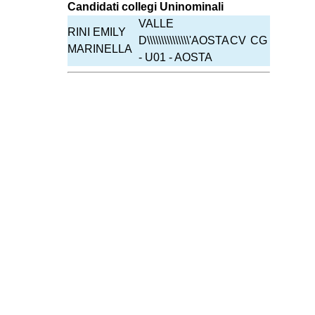
Candidati collegi Uninominali
VALLE
RINI EMILY
D\\\\\\\\\\\\\\\'AOSTA
CV
CG
MARINELLA
- U01 - AOSTA