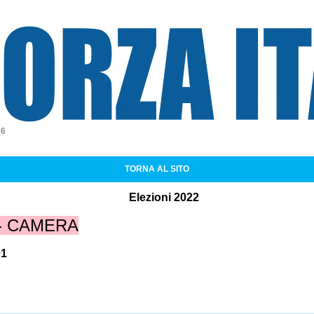
a Italia
26
TORNA AL SITO
Elezioni 2022
 - CAMERA
01